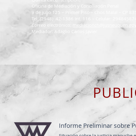
Oficina de Mediación y Conciliación Penal
9 de julio 125 – Primer Piso – Chos Malal – CP 83
Tel: (2948) 42-1386 Int. 116 – C
Correo electrónico:
mediacionch@jusneuquen.gov
Mediador: Adaglio Carlos Javier
PUBLI
Informe Preliminar sobre P
Situación sobre la justicia mapuche