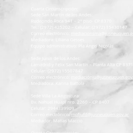
Cuarta Circunscripción:
Sede San Martín de los Andes:
Rudecindo Roca 941 – 2° piso- CP 8370
Tel.: (2972) 425202 – Celular: (2972) 15430147
Correo electrónico:
mediacionsma@jusneuquen.go
Mediadora: Liliana Gesses
Equipo administrativo: Pla Ángel Nicolás
Sede Junín de los Andes:
Lamadrid y Félix San Martín – Planta Alta CP 837
Celular: (2972) 15507847
Correo electrónico:
mediacionju@jusneuquen.gov
Mediadora: Karina Battola
Sede Villa La Angostura:
Bv. Nahuel Huapi nro. 2260 – CP 8407
Celular: 2944389909
Correo electrónico:
mpfjufd@jusneuquen.gov.ar
Mediador: Matías Maccio
Quinta Circunscripción: