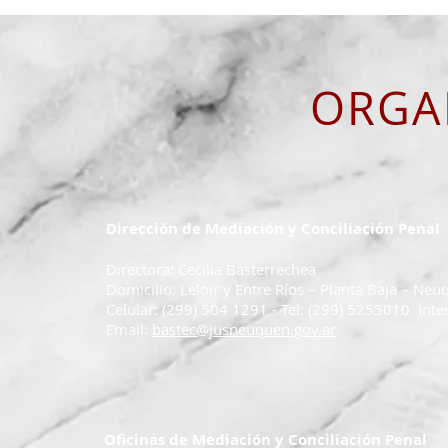
ORGA
Dirección de Mediación y Conciliación Penal
Directora: Cecilia Basterrechea
Domicilio: Leloir y Entre Ríos – Planta Baja – Neu
Celular: (299) 504 1291 - Tel: (299) 5255010 Int
Email:
bastec@jusneuquen.gov.ar
Oficinas de Mediación y Conciliación Penal