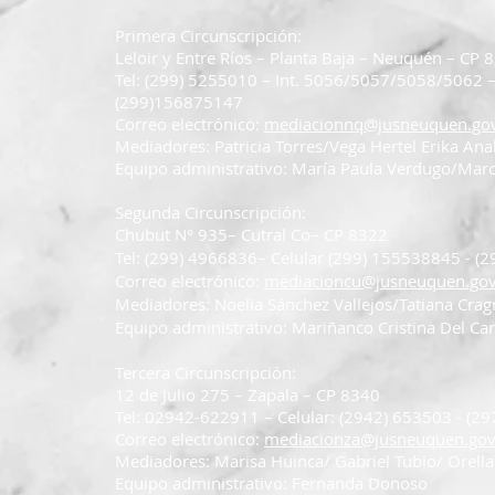
Primera Circunscripción:
Leloir y Entre Ríos – Planta Baja – Neuquén – CP 
Tel: (299) 5255010 – Int. 5056/5057/5058/5062 
(299)156875147
Correo electrónico:
mediacionnq@jusneuquen.gov
Mediadores: Patricia Torres/Vega Hertel Erika Ana
Equipo administrativo: María Paula Verdugo/Marc
Segunda Circunscripció
n:
Chubut N° 935– Cutral Co– CP 8322
Tel: (299) 4966836– Celular (299) 155538845 - 
Correo electrónico:
mediacioncu@jusneuquen.gov
Mediadores: Noelia Sánchez Vallejos/Tatiana Crag
Equipo administrativo: Mariñanco Cristina Del C
Tercera Circunscripción:
12 de Julio 275 – Zapala – CP 8340
Tel: 02942-622911 – Celular: (2942) 653503 - (
Correo electrónico:
mediacionza@jusneuquen.gov
Mediadores: Marisa Huinca/ Gabriel Tubio/ Orell
Equipo administrativo: Fernanda Donoso